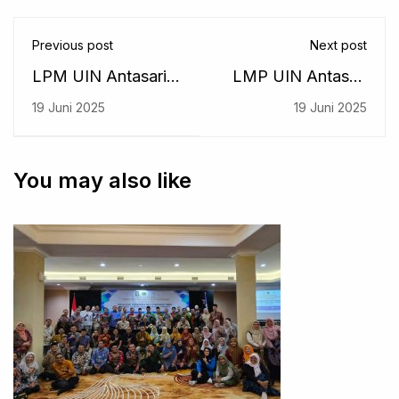
Previous post
Next post
LPM UIN Antasari
LMP UIN Antasari
Gelar Penutupan
Dampingi
19 Juni 2025
19 Juni 2025
Program MBKM
Penyusunan
Magang Semester
Dokumen Akreditasi
Genap 2024/2025
Program Studi S1
You may also like
Ilmu Hadis