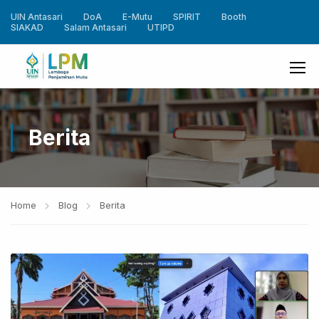
UIN Antasari
DoA
E-Mutu
SPIRIT
Booth
SIAKAD
Salam Antasari
UTIPD
Berita
Home
Blog
Berita