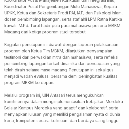
Koordinator Pusat Manajemen Kurikulum dan Integrasi Ilmu,
Koordinator Pusat Pengembangan Mutu Mahasiswa, Kepala
UPKK, Ketua dan Sekretaris Prodi PAI, IAT, dan Psikologi Islam,
dosen pembimbing lapangan, serta staf ahli LPM Ratna Kartika
Irawati, M.Pd. Turut hadir pula para mahasiswa peserta MBKM
Magang dari ketiga program studi tersebut.
Kegiatan penutupan ini diawali dengan laporan pelaksanaan
program oleh Ketua Tim MBKM, dilanjutkan penyampaian
testimoni dari perwakilan mitra dan mahasiswa, serta refleksi
pembimbing lapangan terkait dinamika dan pencapaian yang
telah diraih selama masa magang. Penutupan ini sekaligus
menjadi wadah evaluasi bersama demi peningkatan kualitas
program MBKM ke depan.
Melalui program ini, UIN Antasari terus mengukuhkan
komitmennya dalam mengimplementasikan kebijakan Merdeka
Belajar Kampus Merdeka yang adaptif dan kolaboratif, serta
menyiapkan lulusan yang memiliki pengalaman nyata di dunia
kerja, kompeten secara keilmuan, dan berdaya saing tinggi.