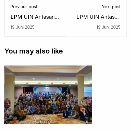
Previous post
Next post
LPM UIN Antasari
LPM UIN Antasari
Dampingi
Gelar Sosialisasi
19 Juni 2025
19 Juni 2025
Penyusunan
Penguatan
Dokumen Akreditasi
Pedoman Beban
Prodi S1 Ilmu Hadis
Kerja Dosen (BKD)
You may also like
UIN Antasari:
2025
Langkah Strategis
Menuju Akreditasi
Unggul