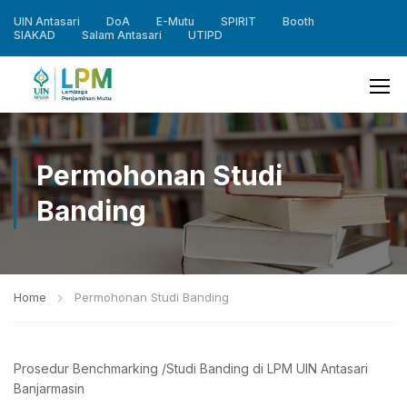
UIN Antasari
DoA
E-Mutu
SPIRIT
Booth
SIAKAD
Salam Antasari
UTIPD
Permohonan Studi
Banding
Home
Permohonan Studi Banding
Prosedur Benchmarking /Studi Banding di LPM UIN Antasari
Banjarmasin