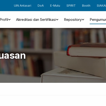
UIN Antasari
DoA
E-Mutu
SPIRIT
Booth
SIAKA
Profil
Akreditasi dan Sertifikasi
Repository
Pengumu
puasan