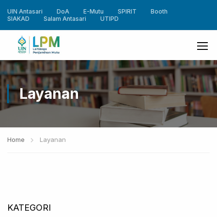
UIN Antasari
DoA
E-Mutu
SPIRIT
Booth
SIAKAD
Salam Antasari
UTIPD
Layanan
Home
Layanan
KATEGORI